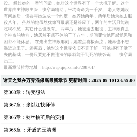
役。 经过她的一番询问后，她对这个世界有了一个大概了解。这个
世界由主神殿主管，快穿局辅助，平均寿命为一千岁。 老人等她没
有问题后，便要与她达成一个约定，她养她两年，两年后她为她去服
役八年。 茫然的她虽然犹豫可最后还是答应了，两年的生活只能说
吃喝不愁，其它什么也没有。 两年后，她被送去服役，主神殿真是
个神奇的地方，她居然不眠不休的干了八年，期间哪怕她再感觉累和
困都不能休息。 在走出主神殿那刻，她差点喜极而泣，她再也不想
靠近这里了。远离后，她对这个世界依旧不算了解，可她却有了活下
去的基础，一份只要她不做违法的事就能干到死的铁饭碗——快穿局
员工。
最新章节推荐地址：http://wap.qiqixs.info/208761/
诸天之我在万界混保底最新章节 更新时间：2025-09-10T23:55:00
第368章：转变想法
第367章：张以江找师傅
第366章：剥丝抽茧后的安排
第365章 ：矛盾的玉清渊