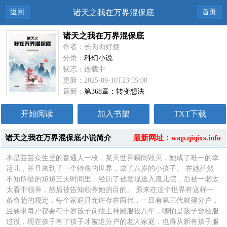
返回
诸天之我在万界混保底
首页
诸天之我在万界混保底
作者：长肉肉好烦
分类：
科幻小说
状态：连载中
更新：2025-09-10T23:55:00
最新：
第368章：转变想法
开始阅读
加入书架
TXT下载
诸天之我在万界混保底小说简介
最新网址：wap.qiqixs.info
本是芸芸众生里的普通人一枚，某天世界瞬间毁灭，她成了唯一的幸
运儿，并且来到了一个特殊的世界，成了八岁的小孩子。 在她茫然
不知所措的短短三天时间里，经历了被发现送入孤儿院，后被一老太
太看中领养，然后被告知领养她的目的。 原来在这个世界有这样一
条奇葩的规定，每个家庭只允许存在两代，一旦有第三代就得分户，
且要求每户都要有十岁孩子前往主神殿服役八年，哪怕是孩子曾经服
过役，现在孩子有了孩子才被迫分户的老人家庭，也得从新有孩子服