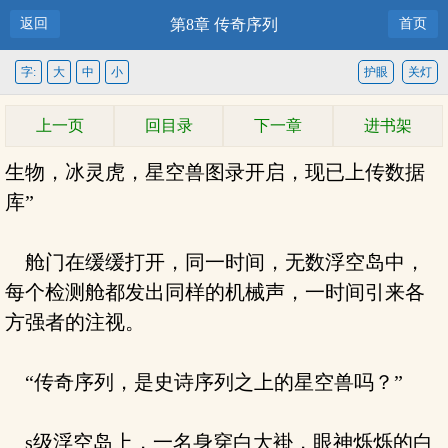
返回
第8章 传奇序列
首页
字:
大
中
小
护眼
关灯
上一页
回目录
下一章
进书架
生物，冰灵虎，星空兽图录开启，现已上传数据
库”
舱门在缓缓打开，同一时间，无数浮空岛中，
每个检测舱都发出同样的机械声，一时间引来各
方强者的注视。
“传奇序列，是史诗序列之上的星空兽吗？”
s级浮空岛上，一名身穿白大褂，眼神烁烁的白