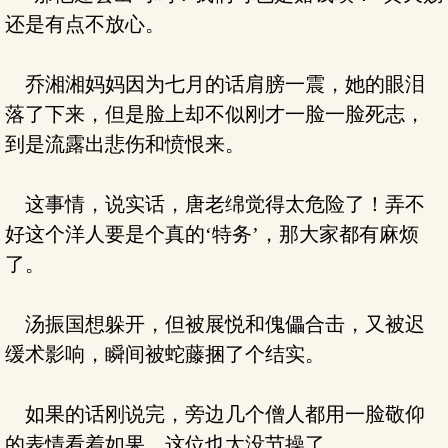
还是有点不放心。
乔湘湘妈妈因为七月的话肩膀一震，她的眼泪
落了下来，但是脸上却不似刚才一脸一脸死志，
到是流露出悲伤和愤恨来。
这事情，说实话，唐老绵觉得太危险了！弄不
好这个洋人要是个真的‘特务’，那大家都有麻烦
了。
汤振国想躲开，但被展悦和傀儡合击，又被迟
缓术影响，瞬间被蛇藤捆了个结实。
如果的话刚说完，旁边几个僧人都用一脸敬仰
的表情看着如果，这位也太没节操了。