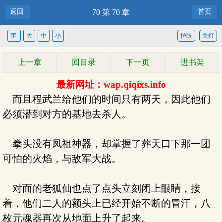
返回
70 第 70 章
首页
字:
大
中
小
护眼
关灯
上一章
回目录
下一页
进书架
最新网址：wap.qiqixs.info
而且程武兰给他们的时间只有两天，因此他们
必须潜到对方的基地去杀人。
拳头没有凤祖神器，却掌握了葬天口下那一团
可怕的火焰，与敌军大战。
对面的老狐仙也点了点头立刻闭上眼睛，接
着，他们二人的额头上已经开始不断的冒汗，八
枚元魂器再次从地面上升了起来。