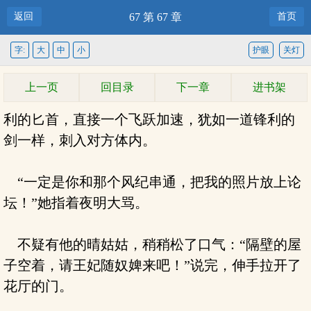
返回
67 第 67 章
首页
字:
大
中
小
护眼
关灯
上一页
回目录
下一章
进书架
利的匕首，直接一个飞跃加速，犹如一道锋利的
剑一样，刺入对方体内。
“一定是你和那个风纪串通，把我的照片放上论
坛！”她指着夜明大骂。
不疑有他的晴姑姑，稍稍松了口气：“隔壁的屋
子空着，请王妃随奴婢来吧！”说完，伸手拉开了
花厅的门。