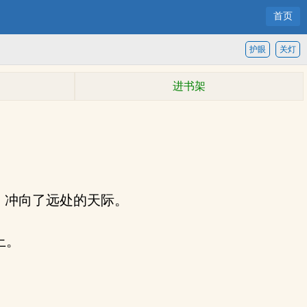
首页
护眼
关灯
进书架
，冲向了远处的天际。
上。
。