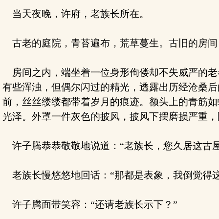
当天夜晚，许府，老族长所在。
古老的庭院，青苔遍布，荒草蔓生。古旧的房间
房间之内，端坐着一位身形佝偻却不失威严的老
有些浑浊，但偶尔闪过的精光，透露出历经沧桑后
前，丝丝缕缕都带着岁月的痕迹。额头上的青筋如
光泽。外罩一件灰色的披风，披风下摆磨损严重，
许子腾恭恭敬敬地说道：“老族长，您久居这古屋
老族长慢悠悠地回话：“那都是表象，我倒觉得这
许子腾面带笑容：“还请老族长示下？”