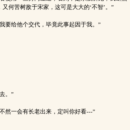
又何苦树敌于宋家，这可是大大的‘不智’。”
我要给他个交代，毕竟此事起因于我。”
去。”
一会有长老出来，定叫你好看---”