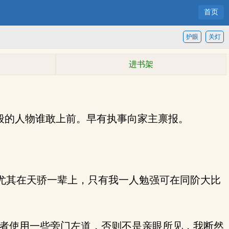
首页
护眼
关灯
进书架
般的人物谁敢上前。早有执事向家主禀报。
尤其在天骄一辈上，只有我一人勉强可在同阶大比
者使用一些旁门左道，否则不是亲眼所见，我断然