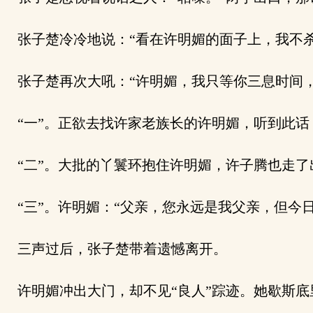
张子楚冷冷地说：“看在许明媚的面子上，我不杀
张子楚再次大吼：“许明媚，我只等你三息时间，
“一”。正欲去找许家老族长的许明媚，听到此话
“二”。大批的丫鬟环抱住许明媚，许子腾也走了
“三”。许明媚：“父亲，您永远是我父亲，但今日
三声过后，张子楚带着遗憾离开。
许明媚冲出大门，却不见“良人”踪迹。她歇斯底里