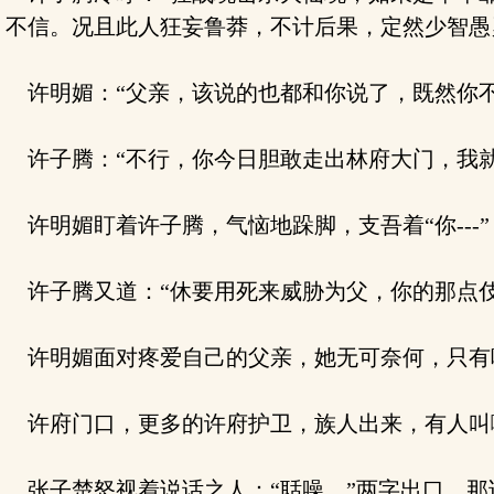
不信。况且此人狂妄鲁莽，不计后果，定然少智愚
许明媚：“父亲，该说的也都和你说了，既然你不
许子腾：“不行，你今日胆敢走出林府大门，我就
许明媚盯着许子腾，气恼地跺脚，支吾着“你---”
许子腾又道：“休要用死来威胁为父，你的那点伎
许明媚面对疼爱自己的父亲，她无可奈何，只有哆
许府门口，更多的许府护卫，族人出来，有人叫嚷
张子楚怒视着说话之人：“聒噪。”两字出口，那