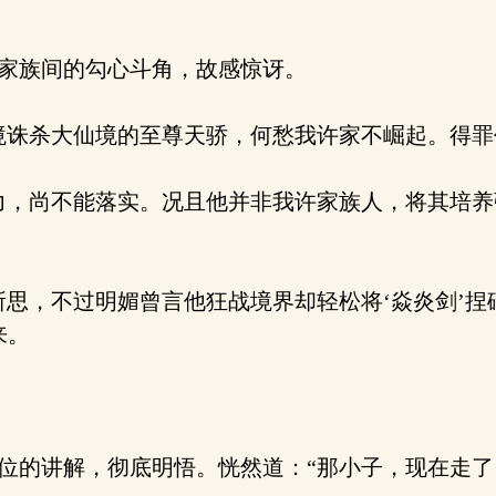
家族间的勾心斗角，故感惊讶。
诛杀大仙境的至尊天骄，何愁我许家不崛起。得罪
，尚不能落实。况且他并非我许家族人，将其培养
思，不过明媚曾言他狂战境界却轻松将‘焱炎剑’捏
来。
的讲解，彻底明悟。恍然道：“那小子，现在走了