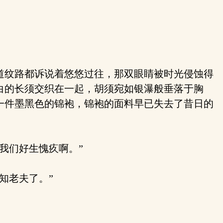
道纹路都诉说着悠悠过往，那双眼睛被时光侵蚀得
白的长须交织在一起，胡须宛如银瀑般垂落于胸
一件墨黑色的锦袍，锦袍的面料早已失去了昔日的
我们好生愧疚啊。”
知老夫了。”