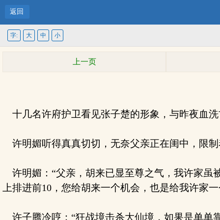
返回
字:
大
中
小
上一页
十几名许府护卫看见张子楚的形象，与昨夜血洗
许明媚听得真真切切，无奈父亲正在闺中，限制
许明媚：“父亲，胡来已显至尊之气，我许家虽被
上排进前10，您给胡来一个机会，也是给我许家一个
许子腾冷哼：“狂战境击杀大仙境，如果是单单靠