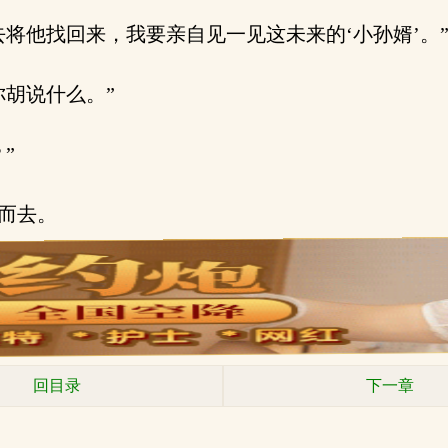
将他找回来，我要亲自见一见这未来的‘小孙婿’。
胡说什么。”
”
而去。
回目录
下一章