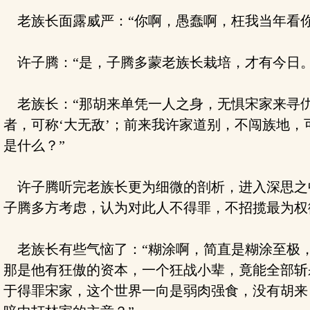
老族长面露威严：“你啊，愚蠢啊，枉我当年看你
许子腾：“是，子腾多蒙老族长栽培，才有今日。
老族长：“那胡来单凭一人之身，无惧宋家来寻仇
者，可称‘大无敌’；前来我许家道别，不闯族地，
是什么？”
许子腾听完老族长更为细微的剖析，进入深思之中
子腾多方考虑，认为对此人不得罪，不招揽最为权
老族长有些气恼了：“糊涂啊，简直是糊涂至极，
那是他有狂傲的资本，一个狂战小辈，竟能全部斩
于得罪宋家，这个世界一向是弱肉强食，没有胡来