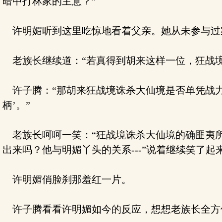
暗中打林家的主意？”
许明媚听到这里吃惊地看着父亲。她从未参与过
老族长继续道：“若真得到胡来这样一位，狂战境
许子腾：“那胡来狂战境诛杀大仙境是否单凭战力
柄’。”
老族长呵呵一笑：“狂战境诛杀大仙境的确匪夷所
出来吗？他与明媚丫头的关系---”说着继续笑了起
许明媚俏脸刹那羞红一片。
许子腾看看许明媚如今的反应，想想老族长全方位