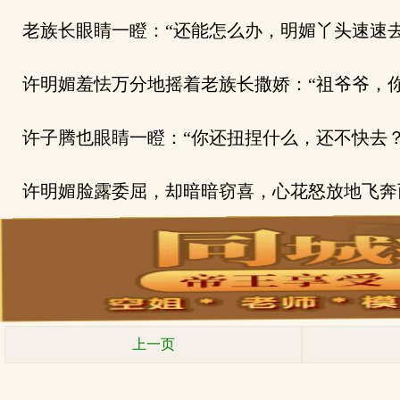
老族长眼睛一瞪：“还能怎么办，明媚丫头速速去
许明媚羞怯万分地摇着老族长撒娇：“祖爷爷，你
许子腾也眼睛一瞪：“你还扭捏什么，还不快去？
许明媚脸露委屈，却暗暗窃喜，心花怒放地飞奔
上一页