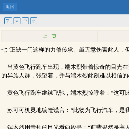
返回
字:
大
中
小
上一页
七”正缺一门这样的力修传承。虽无意伤害此人，
当黄色飞行跑车出现，端木烈带着惊奇的目光在
的异族人群，张望着，并与端木烈此刻难以相信的
黄色飞行跑车继续飞驰，端木烈惊呼着：“这可比
苏可可机灵地编造谎言：“此物为飞行汽车，是我
端木烈用崇拜的目光看向段寻：“前辈果然是高人