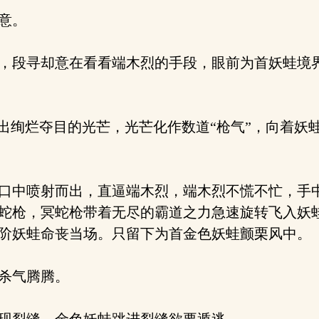
意。
，段寻却意在看看端木烈的手段，眼前为首妖蛙境
出绚烂夺目的光芒，光芒化作数道“枪气”，向着妖
口中喷射而出，直逼端木烈，端木烈不慌不忙，手
蛇枪，冥蛇枪带着无尽的霸道之力急速旋转飞入妖
阶妖蛙命丧当场。只留下为首金色妖蛙颤栗风中。
杀气腾腾。