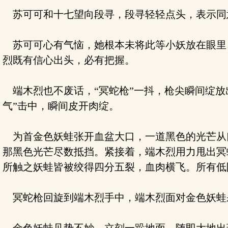
苏可可和十七望向段寻，段寻轻轻点头，表示同
苏可可心有气恼，她根本未将此等小妖放在眼里
烈既有信心出头，必有把握。
端木烈也不废话，“冥蛇枪”一抖，枪尖瞬间绽放
气”击中，瞬间皮开肉绽。
为首金色妖蛙张开血盆大口，一道黑色的光芒从
那黑色光芒尽数抵挡。紧接着，端木烈用力甩出冥
所触之妖蛙皆被绞得四分五裂，血肉横飞。所有低
冥蛇枪回旋到端木烈手中，端木烈面对金色妖蛙