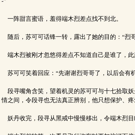
-”
一阵甜言蜜语，羞得端木烈差点找不到北。
随后，苏可可话锋一转，露出了她的目的：“烈哥
端木烈被刚才忽悠得差点不知道自己是谁了，此刻
苏可可笑着回应：“先谢谢烈哥哥了，以后会有机会
段寻嘴角含笑，望着机灵的苏可可与十七拾取妖
情之间，令段寻也无法真正辨别，他只想保护、疼爱
妖丹收完，段寻从黑戒中慢慢移出，令端木烈目