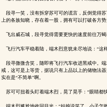
段寻一笑，没有拆穿苏可可的谎言，反倒觉得苏
上的各族知晓，存在着一股，拥有可以打破各方势
飞出威石城，段寻觉得需要更快的速度前往万蝎
飞行汽车平稳着陆，端木烈意犹未尽地说：“这样
段寻微微含笑，随即将飞行汽车收进黑戒中。端
戒，这可是上等货，据说只有上品以上的储物法器
实在是“不简单”啊。
苏可可扭着头盯着端木烈，晃了晃手：“眼睛都快
端木烈尴尬地收回目光：“姑娘说笑了，小子怎敢