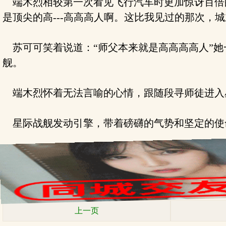
端木烈相较第一次看见飞行汽车时更加惊讶百倍的
是顶尖的高---高高高人啊。这比我见过的那次，
苏可可笑着说道：“师父本来就是高高高高人”她
舰。
端木烈怀着无法言喻的心情，跟随段寻师徒进入
星际战舰发动引擎，带着磅礴的气势和坚定的使
上一页