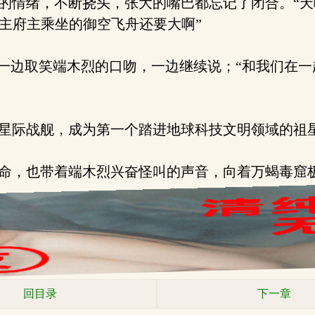
情绪，不断挠头，张大的嘴巴都忘记了闭合。“天
城主府主乘坐的御空飞舟还要大啊”
一边取笑端木烈的口吻，一边继续说；“和我们在一
星际战舰，成为第一个踏进地球科技文明领域的祖
命，也带着端木烈兴奋怪叫的声音，向着万蝎毒窟
回目录
下一章