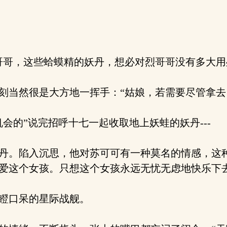
哥，这些蛤蟆精的妖丹，想必对烈哥哥没有多大用处
当然很是大方地一挥手：“姑娘，若需要尽管拿去
的”说完招呼十七一起收取地上妖蛙的妖丹---
丹。陷入沉思，他对苏可可有一种莫名的情感，这
这个女孩。只想这个女孩永远无忧无虑地快乐下去-
瞪口呆的星际战舰。