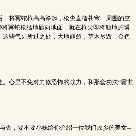
后，将冥蛇枪高高举起，枪尖直指苍穹，周围的空
势将冥蛇枪猛地砸向地面，就在枪尖即将触地的瞬
。这些气刃所过之处，大地崩裂，草木尽毁，金色
。心里不免对力修恐怖的战力，和那套功法“霸世
否，要不要小妹给你介绍一位我们故乡的美女--