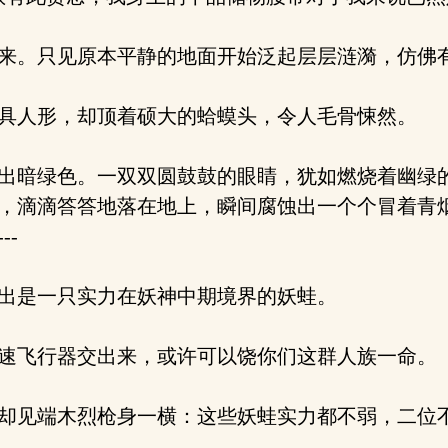
来。只见原本平静的地面开始泛起层层涟漪，仿佛
具人形，却顶着硕大的蛤蟆头，令人毛骨悚然。
出暗绿色。一双双圆鼓鼓的眼睛，犹如燃烧着幽绿
，滴滴答答地落在地上，瞬间腐蚀出一个个冒着青
-
出是一只实力在妖神中期境界的妖蛙。
速飞行器交出来，或许可以饶你们这群人族一命。
却见端木烈枪身一横：这些妖蛙实力都不弱，二位