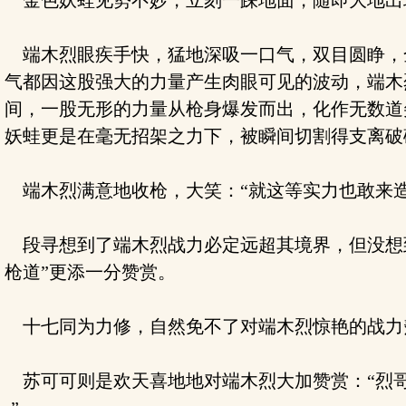
金色妖蛙见势不妙，立刻一跺地面，随即大地出
端木烈眼疾手快，猛地深吸一口气，双目圆睁，
气都因这股强大的力量产生肉眼可见的波动，端木
间，一股无形的力量从枪身爆发而出，化作无数道
妖蛙更是在毫无招架之力下，被瞬间切割得支离破
端木烈满意地收枪，大笑：“就这等实力也敢来造
段寻想到了端木烈战力必定远超其境界，但没想到
枪道”更添一分赞赏。
十七同为力修，自然免不了对端木烈惊艳的战力
苏可可则是欢天喜地地对端木烈大加赞赏：“烈哥