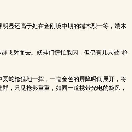
界明显还高于处在金刚境中期的端木烈一筹，端木
蛙群飞射而去。妖蛙们慌忙躲闪，但仍有几只被“枪
中冥蛇枪猛地一挥，一道金色的屏障瞬间展开，将
蛙群，只见枪影重重，如同一道携带光电的旋风，