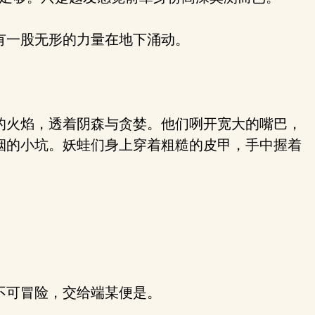
有一股无形的力量在地下涌动。
的火焰，透着阴森与贪婪。他们咧开宽大的嘴巴，
烟的小坑。妖蛙们身上穿着粗糙的皮甲，手中握着
不可冒险，交给端某便是。