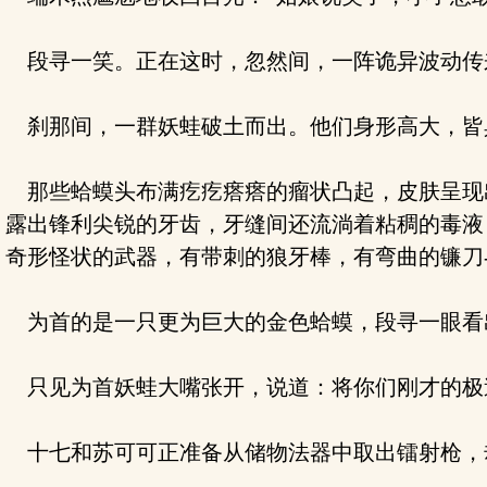
段寻一笑。正在这时，忽然间，一阵诡异波动传
刹那间，一群妖蛙破土而出。他们身形高大，皆
那些蛤蟆头布满疙疙瘩瘩的瘤状凸起，皮肤呈现
露出锋利尖锐的牙齿，牙缝间还流淌着粘稠的毒液
奇形怪状的武器，有带刺的狼牙棒，有弯曲的镰刀--
为首的是一只更为巨大的金色蛤蟆，段寻一眼看
只见为首妖蛙大嘴张开，说道：将你们刚才的极
十七和苏可可正准备从储物法器中取出镭射枪，