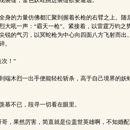
现裂缝，金色妖蛙跳进裂缝欲要遁逃。
全身的力量仿佛都汇聚到握着长枪的右臂之上。随
烈大吼一声：“霸天一枪”。紧接着，以雷霆万钧之
尖锐的气刃，以冥蛇枪为中心向四面八方飞射而出
碎。
次！”
端木烈一出手便能轻松斩杀，高于自己境界的妖蛙
羡慕不已，段寻一切看在眼里。
哥，果然厉害，简直就是位盖世英雄啊，不知婚配与