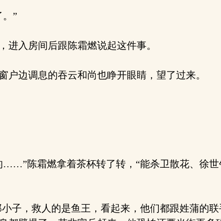
。”
，进入房间后跟陈霜燃说起这件事。
窗户边调息的吞云和尚也睁开眼睛，望了过来。
……”陈霜燃拿着茶杯转了转，“能杀卫散花、徐
那小子，救人的是鱼王，看起来，他们都跟姓蒲的