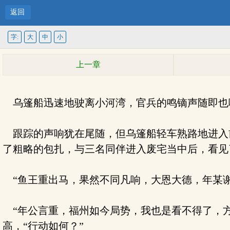
返回
字:
大
中
小
上一章
乌篷船迅速地驶离小河湾，官兵的鸣镝声随即也
跟踪的声响犹在尾随，但乌篷船轻车熟路地进入前
了粗略的包扎，与三名同伴进入废宅当中后，看见
“鱼王重出马，果然不同凡响，大恩大德，年某谢
“年公言重，福州如今局势，我也是看不得了，方
高，“行动如何？”