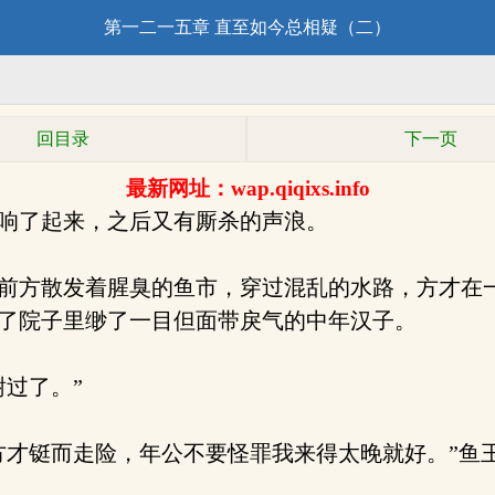
第一二一五章 直至如今总相疑（二）
回目录
下一页
最新网址：wap.qiqixs.info
响了起来，之后又有厮杀的声浪。
方散发着腥臭的鱼市，穿过混乱的水路，方才在一
了院子里缈了一目但面带戾气的中年汉子。
过了。”
才铤而走险，年公不要怪罪我来得太晚就好。”鱼