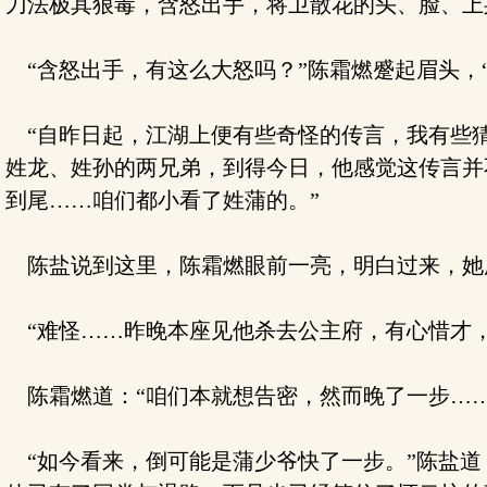
刀法极其狠毒，含怒出手，将卫散花的头、脸、上
“含怒出手，有这么大怒吗？”陈霜燃蹙起眉头，
“自昨日起，江湖上便有些奇怪的传言，我有些猜
姓龙、姓孙的两兄弟，到得今日，他感觉这传言并
到尾……咱们都小看了姓蒲的。”
陈盐说到这里，陈霜燃眼前一亮，明白过来，她
“难怪……昨晚本座见他杀去公主府，有心惜才，
陈霜燃道：“咱们本就想告密，然而晚了一步……
“如今看来，倒可能是蒲少爷快了一步。”陈盐道