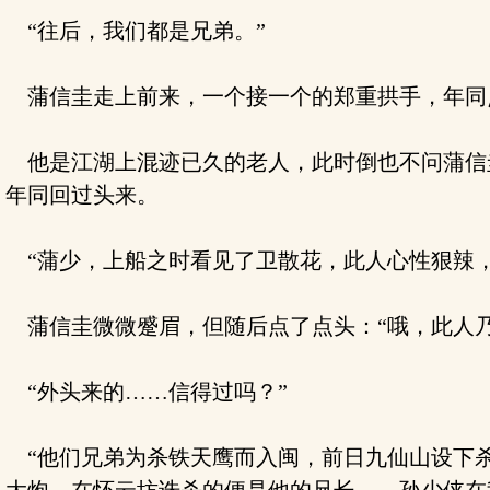
“往后，我们都是兄弟。”
蒲信圭走上前来，一个接一个的郑重拱手，年同点
他是江湖上混迹已久的老人，此时倒也不问蒲信
年同回过头来。
“蒲少，上船之时看见了卫散花，此人心性狠辣，
蒲信圭微微蹙眉，但随后点了点头：“哦，此人乃
“外头来的……信得过吗？”
“他们兄弟为杀铁天鹰而入闽，前日九仙山设下杀