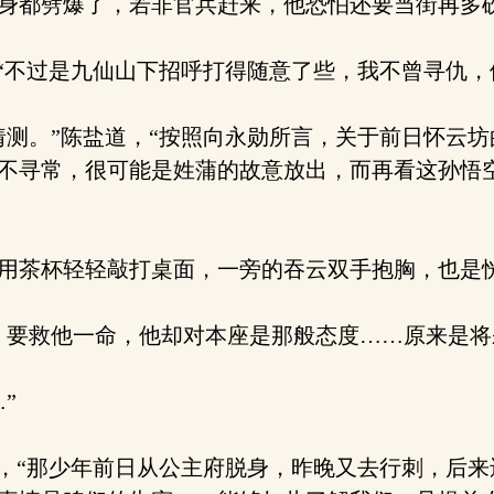
身都劈爆了，若非官兵赶来，他恐怕还要当街再多砍
“不过是九仙山下招呼打得随意了些，我不曾寻仇，
测。”陈盐道，“按照向永勋所言，关于前日怀云
不寻常，很可能是姓蒲的故意放出，而再看这孙悟
用茶杯轻轻敲打桌面，一旁的吞云双手抱胸，也是
要救他一命，他却对本座是那般态度……原来是将
”
，“那少年前日从公主府脱身，昨晚又去行刺，后